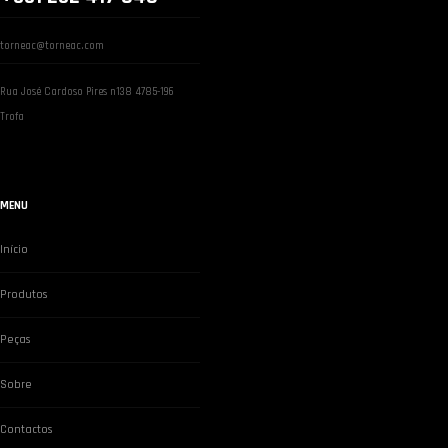
torneac@torneac.com
Rua José Cardoso Pires n138 4785-196
Trofa
MENU
Início
Produtos
Peças
Sobre
Contactos