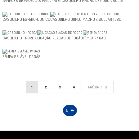
TAMPÕES DE VÁLVULAS PARA PATER
CASQUILHO MACHO C/ PORCA SOLTA
CASQUILHO ESFERO-CÓNICO
CASQUILHO DUPLO MACHO x SOLDAR TUBO
CASQUILHO - PORCA
LIGAÇÃO PLACAS DE FOGÃO
FÊMEA P/ GÁS
FÊMEA SELÁVEL P/ GÁS
1
2
3
4
PRÓXIMO

OK