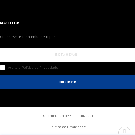
NEWSLETTER
Subscreva e mantenha-se a par.
Aceito a Política de Privacidade
SUBSCREVER
© Torneac Unipessoal, Lda. 2021
Política de Privacidade