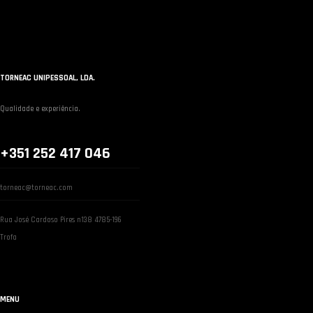
TORNEAC UNIPESSOAL, LDA.
Qualidade e experiência.
+351 252 417 046
torneac@torneac.com
Rua José Cardoso Pires n138 4785-196
Trofa
MENU