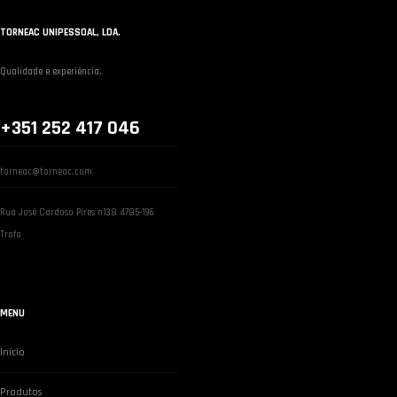
TORNEAC UNIPESSOAL, LDA.
Qualidade e experiência.
+351 252 417 046
torneac@torneac.com
Rua José Cardoso Pires n138 4785-196
Trofa
MENU
Início
Produtos