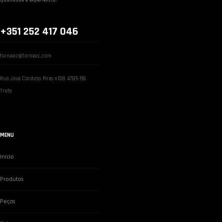
+351 252 417 046
torneac@torneac.com
Rua José Cardoso Pires n138 4785-196
Trofa
MENU
Início
Produtos
Peças