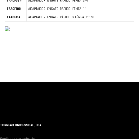
TAACF034
ADAPTADOR ENGATE RÁPIDO FÊMEA 3/4"
TAACF100
ADAPTADOR ENGATE RÁPIDO FÊMEA 1"
TAACF114
ADAPTADOR ENGATE RÁPIDO P/ FÊMEA 1" 1/4
TORNEAC UNIPESSOAL, LDA.
Qualidade e experiência.