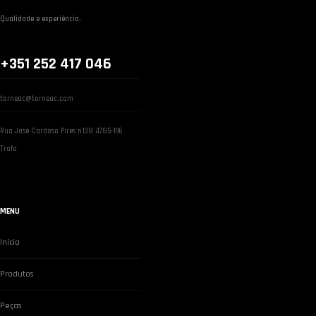
Qualidade e experiência.
+351 252 417 046
torneac@torneac.com
Rua José Cardoso Pires n138 4785-196
Trofa
MENU
Início
Produtos
Peças